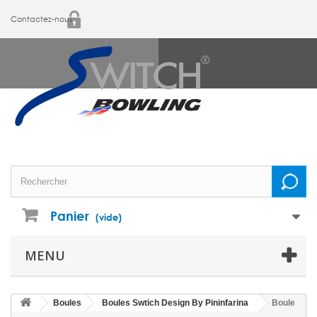
Contactez-nous
Panier
(vide)
MENU
Boules
Boules Swtich Design By Pininfarina
Boule